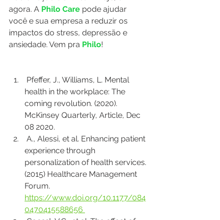
agora. A 
Philo Care
 pode ajudar 
você e sua empresa a reduzir os 
impactos do stress, depressão e 
ansiedade. Vem pra
 Philo
!
 Pfeffer, J., Williams, L. Mental 
health in the workplace: The 
coming revolution. (2020). 
McKinsey Quarterly, Article, Dec 
08 2020. 
 A., Alessi, et al. Enhancing patient 
experience through 
personalization of health services. 
(2015) Healthcare Management 
Forum. 
https://www.doi.org/10.1177/084
0470415588656 