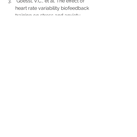
 Goessl, V.C., et al. The effect of 
heart rate variability biofeedback 
training on stress and anxiety. 
Psychological medicine, 47 15, 
2578-2586. 
https://doi.org/10.1017/S0033291
717001003 
 Hernando, David, et al. 
"Validation of the Apple Watch for 
Heart Rate Variability 
Measurements during Relax and 
Mental Stress in Healthy 
Subjects" Sensors 18, no. 8: 2619. 
https://doi.org/10.3390/s1808261
9 
 Moshe, I., et al. Predicting 
Symptoms of Depression and 
Anxiety Using Smartphone and 
Wearable Data. Frontiers in 